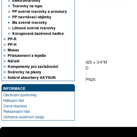
Elektrotvarovky
Tvarovky na tupo
PP svěrné tvarovky a armatury
PP navrtávací objímky
Ms svěrné tvarovky
Litinové svěrné tvarovky
Korugovaná bazénová hadice
PP-R
PP-H
Mosaz
Příslušenství a lepidla
Nářadí
d25 x 3/4"M
Komponenty pro zavlažování
D
Svářečky na plasty
-
Solární absorbery AKYSUN
PN25
INFORMACE
Obchodní podmínky
Nákupní řád
Cena dopravy
Reklamační řád
Ochrana osobních údajů