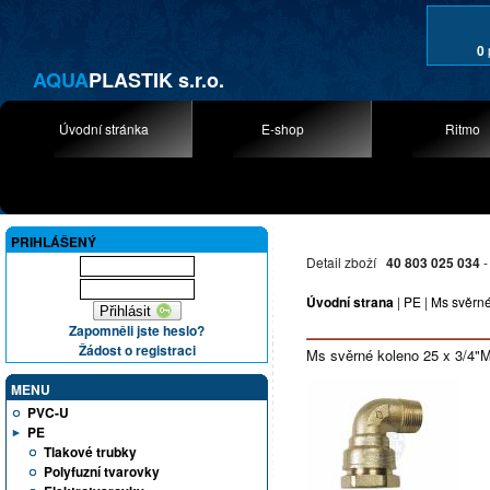
0
AQUA
PLASTIK s.r.o.
Úvodní stránka
E-shop
Ritmo
PRIHLÁŠENÝ
Detail zboží
40 803 025 034
-
Úvodní strana
|
PE
|
Ms svěrné
Zapomněli jste heslo?
Žádost o registraci
Ms svěrné koleno 25 x 3/4"
MENU
PVC-U
PE
Tlakové trubky
Polyfuzní tvarovky