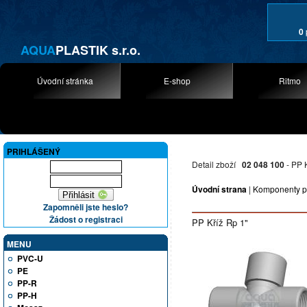
0
AQUA
PLASTIK s.r.o.
Úvodní stránka
E-shop
Ritmo
PRIHLÁŠENÝ
Detail zboží
02 048 100
- PP 
Úvodní strana
|
Komponenty p
Zapomněli jste heslo?
Žádost o registraci
PP Kříž Rp 1"
MENU
PVC-U
PE
PP-R
PP-H