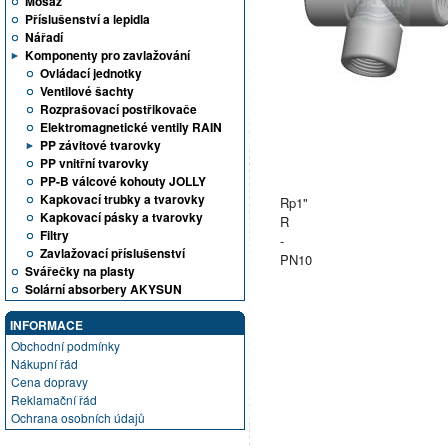
Mosaz
Příslušenství a lepidla
Nářadí
Komponenty pro zavlažování
Ovládací jednotky
Ventilové šachty
Rozprašovací postřikovače
Elektromagnetické ventily RAIN
PP závitové tvarovky
PP vnitřní tvarovky
PP-B válcové kohouty JOLLY
Kapkovací trubky a tvarovky
Rp1"
Kapkovací pásky a tvarovky
R
Filtry
-
Zavlažovací příslušenství
PN10
Svářečky na plasty
Solární absorbery AKYSUN
INFORMACE
Obchodní podmínky
Nákupní řád
Cena dopravy
Reklamační řád
Ochrana osobních údajů