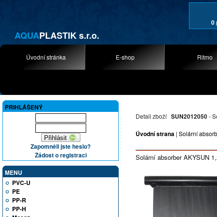
0
AQUA
PLASTIK s.r.o.
Úvodní stránka
E-shop
Ritmo
PRIHLÁŠENÝ
Detail zboží
SUN2012050
- S
Úvodní strana
|
Solární abso
Zapomněli jste heslo?
Žádost o registraci
Solární absorber AKYSUN 1
MENU
PVC-U
PE
PP-R
PP-H