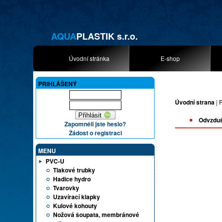
AQUA
PLASTIK s.r.o.
Úvodní stránka
E-shop
PRIHLÁŠENÝ
Úvodní strana
|
Odvzdušň
Zapomněli jste heslo?
Žádost o registraci
MENU
PVC-U
Tlakové trubky
Hadice hydro
Tvarovky
Uzavírací klapky
Kulové kohouty
Nožová šoupata, membránové