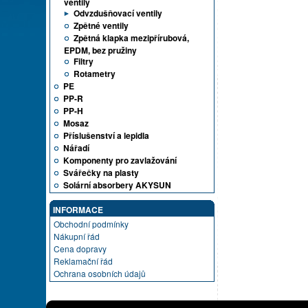
ventily
Odvzdušňovací ventily
Zpětné ventily
Zpětná klapka mezipřírubová,
EPDM, bez pružiny
Filtry
Rotametry
PE
PP-R
PP-H
Mosaz
Příslušenství a lepidla
Nářadí
Komponenty pro zavlažování
Svářečky na plasty
Solární absorbery AKYSUN
INFORMACE
Obchodní podmínky
Nákupní řád
Cena dopravy
Reklamační řád
Ochrana osobních údajů