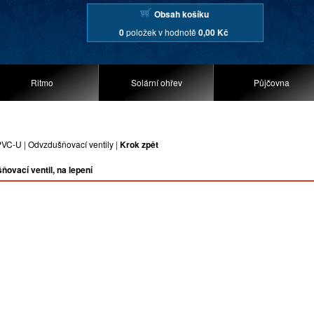
Obsah košíku
0
položek v hodnotě
0,00 Kč
Ritmo
Solární ohřev
Půjčovna
PVC-U
|
Odvzdušňovací ventily
|
Krok zpět
ovací ventil, na lepení