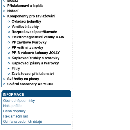
Mosaz
Příslušenství a lepidla
Nářadí
Komponenty pro zavlažování
Ovládací jednotky
Ventilové šachty
Rozprašovací postřikovače
Elektromagnetické ventily RAIN
PP závitové tvarovky
PP vnitřní tvarovky
PP-B válcové kohouty JOLLY
Kapkovací trubky a tvarovky
Kapkovací pásky a tvarovky
Filtry
Zavlažovací příslušenství
Svářečky na plasty
Solární absorbery AKYSUN
INFORMACE
Obchodní podmínky
Nákupní řád
Cena dopravy
Reklamační řád
Ochrana osobních údajů