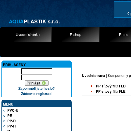
0
AQUA
PLASTIK s.r.o.
Úvodní stránka
E-shop
Ritmo
PRIHLÁŠENÝ
Úvodní strana
|
Komponenty p
PP sítový filtr FLD
Zapomněli jste heslo?
PP sítový filtr FLE
Žádost o registraci
MENU
PVC-U
PE
PP-R
PP-H