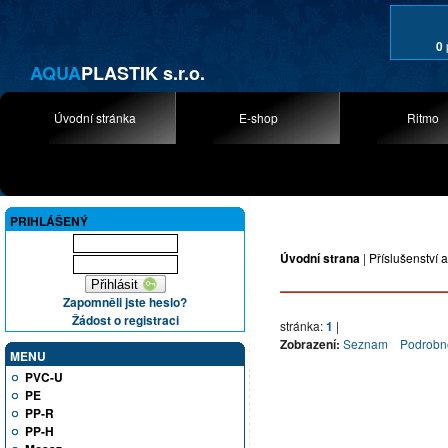
0
AQUA
PLASTIK s.r.o.
Úvodní stránka
E-shop
Ritmo
PRIHLÁŠENÝ
Úvodní strana
|
Příslušenství a
Zapomněli jste heslo?
Žádost o registraci
stránka:
1
|
Zobrazení:
Seznam
Podrobn
MENU
PVC-U
PE
PP-R
PP-H