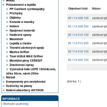
Mosaz
Příslušenství a lepidla
Objednací kód
Název
PP Camlock rychlospojky
Příchytky
Objímky
95 114 008 100
závitová ty
Konzole a nosníky
izolace
95 114 008 200
závitová ty
Spojovací materiál
Hadicové spony
95 114 010 100
závitová ty
Manometr
95 114 010 200
závitová ty
Lepidla a čističe
Těsnění závitových spojů
95 114 016 100
závitová ty
Maziva Griffon
Tmel AQUA MAX Griffon
95 114 020 100
závitová ty
Montážní pěny CERESIT
Značkovací spray
Výstražná folie LDPE 150mikronů,
šířka 30cm, návin 250m
Nářadí
stránka:
1
|
Komponenty pro zavlažování
Svářečky na plasty
Solární absorbery AKYSUN
INFORMACE
Obchodní podmínky