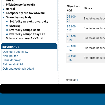
Mosaz
Příslušenství a lepidla
Objednací
Název
Nářadí
kód
Komponenty pro zavlažování
25 100
Svářečky na plasty
Svářečka na tupo
011
Svářečky na elektrotvarovky
Škrabky
25 100
Svářečka na tupo
Svářečky natupo Basic
012
Svářečky natupo Easy Life
25 100
Svářečka na tupo
Solární absorbery AKYSUN
013
25 100
INFORMACE
Svářečka na tupo
014
Obchodní podmínky
Nákupní řád
25 100
Svářečka na tupo
015
Cena dopravy
Reklamační řád
Ochrana osobních údajů
stránka:
1
|