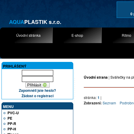
0
AQUA
PLASTIK s.r.o.
Úvodní stránka
E-shop
Ritmo
PRIHLÁŠENÝ
Úvodní strana
|
Svářečky na p
Zapomněli jste heslo?
Žádost o registraci
stránka:
1
|
Zobrazení:
Seznam
Podrobn
MENU
PVC-U
PE
PP-R
PP-H