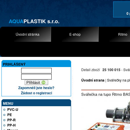
0
AQUA
PLASTIK s.r.o.
Úvodní stránka
E-shop
Ritmo
PRIHLÁŠENÝ
Detail zboží
25 100 015
- Svá
Úvodní strana
|
Svářečky na p
Zapomněli jste heslo?
Žádost o registraci
Svářečka na tupo Ritmo BASI
MENU
PVC-U
PE
PP-R
PP-H