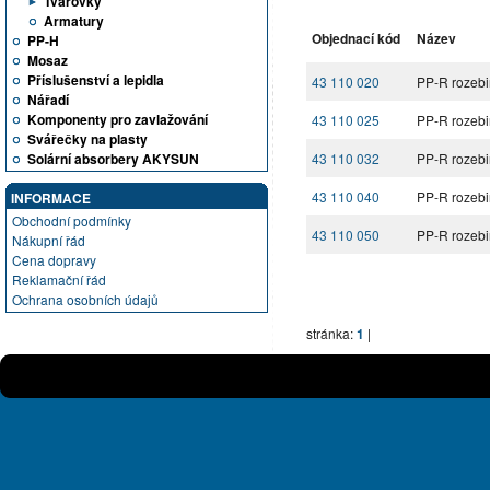
Tvarovky
Armatury
Objednací kód
Název
PP-H
Mosaz
Příslušenství a lepidla
43 110 020
PP-R rozebi
Nářadí
Komponenty pro zavlažování
43 110 025
PP-R rozebi
Svářečky na plasty
Solární absorbery AKYSUN
43 110 032
PP-R rozebi
43 110 040
PP-R rozebi
INFORMACE
Obchodní podmínky
43 110 050
PP-R rozebi
Nákupní řád
Cena dopravy
Reklamační řád
Ochrana osobních údajů
stránka:
1
|