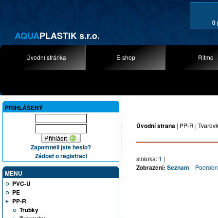
0
AQUA
PLASTIK s.r.o.
Úvodní stránka
E-shop
Ritmo
PRIHLÁŠENÝ
Úvodní strana
|
PP-R
|
Tvarov
Zapomněli jste heslo?
Žádost o registraci
stránka:
1
|
Zobrazení:
Seznam
Podrob
MENU
PVC-U
PE
PP-R
Trubky