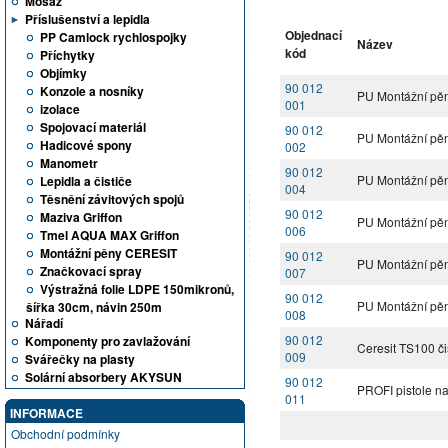
Mosaz
Příslušenství a lepidla
Objednací
PP Camlock rychlospojky
Název
kód
Příchytky
Objímky
90 012
Konzole a nosníky
PU Montážní pěn
001
izolace
Spojovací materiál
90 012
PU Montážní pěn
Hadicové spony
002
Manometr
90 012
PU Montážní pěn
Lepidla a čističe
004
Těsnění závitových spojů
90 012
Maziva Griffon
PU Montážní pěn
006
Tmel AQUA MAX Griffon
Montážní pěny CERESIT
90 012
PU Montážní pěn
Značkovací spray
007
Výstražná folie LDPE 150mikronů,
90 012
PU Montážní pěn
šířka 30cm, návin 250m
008
Nářadí
90 012
Komponenty pro zavlažování
Ceresit TS100 č
009
Svářečky na plasty
Solární absorbery AKYSUN
90 012
PROFI pistole 
011
INFORMACE
Obchodní podmínky