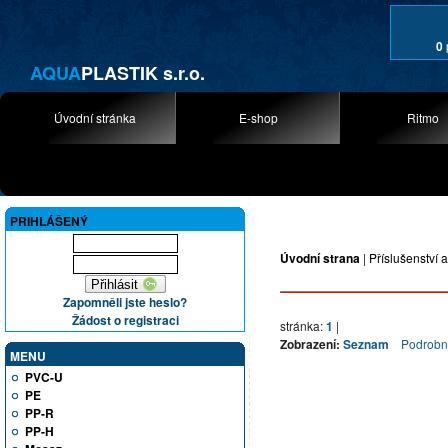
0
AQUA
PLASTIK s.r.o.
Úvodní stránka
E-shop
Ritmo
PRIHLÁŠENÝ
Úvodní strana
|
Příslušenství a
Zapomněli jste heslo?
Žádost o registraci
stránka:
1
|
Zobrazení:
Seznam
Podrob
MENU
PVC-U
PE
PP-R
PP-H